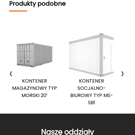
Produkty podobne
‹
›
KONTENER
KONTENER
MAGAZYNOWY TYP
SOCJALNO-
MORSKI 20’
BIUROWY TYP MS-
BI
SB1
Nasze oddziały