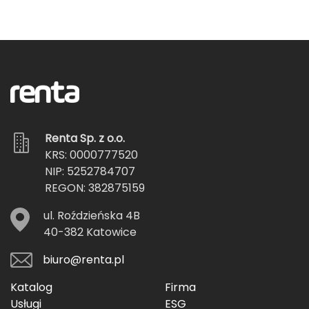
Renta Sp. z o.o.
KRS: 0000777520
NIP: 5252784707
REGON: 382875159
ul. Roździeńska 4B
40-382 Katowice
biuro@renta.pl
Katalog
Firma
Usługi
ESG