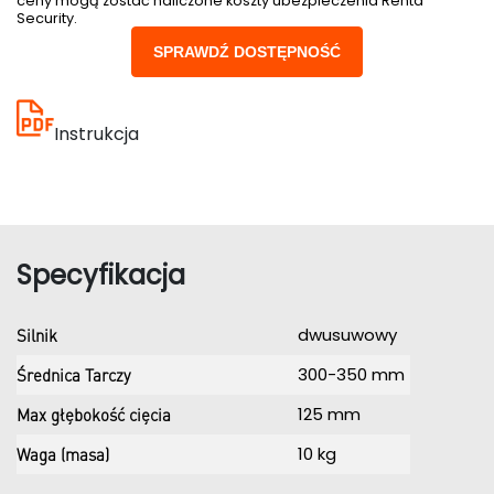
ceny mogą zostać naliczone koszty ubezpieczenia Renta
Security.
SPRAWDŹ DOSTĘPNOŚĆ
Instrukcja
Specyfikacja
dwusuwowy
Silnik
300-350 mm
Średnica Tarczy
125 mm
Max głębokość cięcia
10 kg
Waga (masa)