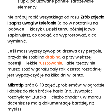
słupki, poluzowane panele, zardzewiałe
elementy.
Nie próbuj robić wszystkiego od razu.
Zrób zdjęcia
i zapisz uwagi w telefonie
(albo w notatniku na
lodówce — klasyk). Dzięki temu później łatwo
zaplanujesz, co dociąć, co wyprostować, a co
wymienić.
Jeśli masz wyższy żywopłot, drzewa czy pergolę,
przyda się stabilna
drabina
, a przy większej
posesji — lekkie
rusztowanie
. Takie rzeczy nie
muszą stać w garażu cały rok: często rozsądniej
jest wypożyczyć je na kilka dni w Renta.
Mikrotip:
zrób 8–10 zdjęć „problemów” w ogrodzie
i dopisz do nich krótkie hasła (np. „żywopłot —
rozchylony”, „furtka — ciężko chodzi”). W marcu
docenisz tę małą dokumentację bardziej, niż
myślisz.