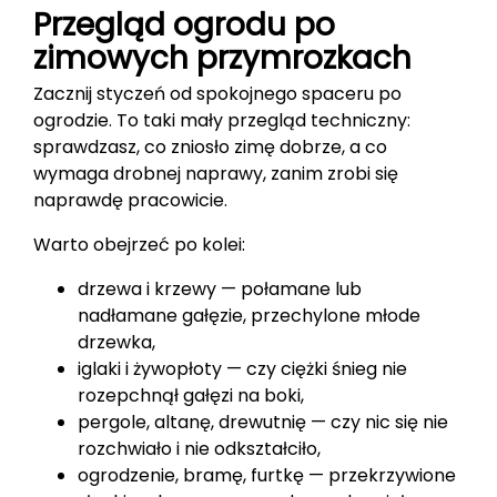
Przegląd ogrodu po
zimowych przymrozkach
Zacznij styczeń od spokojnego spaceru po
ogrodzie. To taki mały przegląd techniczny:
sprawdzasz, co zniosło zimę dobrze, a co
wymaga drobnej naprawy, zanim zrobi się
naprawdę pracowicie.
Warto obejrzeć po kolei:
drzewa i krzewy — połamane lub
nadłamane gałęzie, przechylone młode
drzewka,
iglaki i żywopłoty — czy ciężki śnieg nie
rozepchnął gałęzi na boki,
pergole, altanę, drewutnię — czy nic się nie
rozchwiało i nie odkształciło,
ogrodzenie, bramę, furtkę — przekrzywione