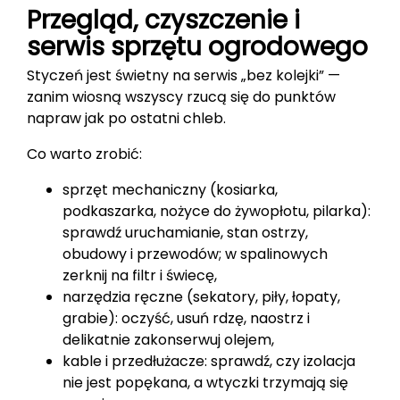
Przegląd, czyszczenie i
serwis sprzętu ogrodowego
Styczeń jest świetny na serwis „bez kolejki” —
zanim wiosną wszyscy rzucą się do punktów
napraw jak po ostatni chleb.
Co warto zrobić:
sprzęt mechaniczny (kosiarka,
podkaszarka, nożyce do żywopłotu, pilarka):
sprawdź uruchamianie, stan ostrzy,
obudowy i przewodów; w spalinowych
zerknij na filtr i świecę,
narzędzia ręczne (sekatory, piły, łopaty,
grabie): oczyść, usuń rdzę, naostrz i
delikatnie zakonserwuj olejem,
kable i przedłużacze: sprawdź, czy izolacja
nie jest popękana, a wtyczki trzymają się