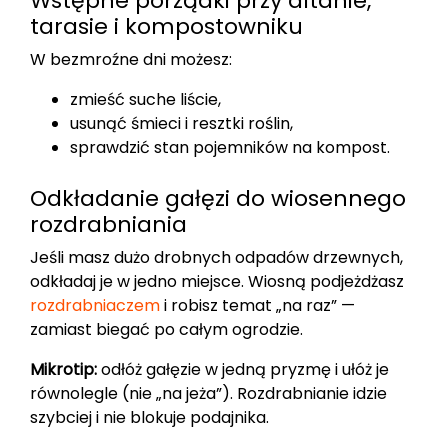
Wstępne porządki przy altanie,
tarasie i kompostowniku
W bezmroźne dni możesz:
zmieść suche liście,
usunąć śmieci i resztki roślin,
sprawdzić stan pojemników na kompost.
Odkładanie gałęzi do wiosennego
rozdrabniania
Jeśli masz dużo drobnych odpadów drzewnych,
odkładaj je w jedno miejsce. Wiosną podjeżdżasz
rozdrabniaczem
i robisz temat „na raz” —
zamiast biegać po całym ogrodzie.
Mikrotip:
odłóż gałęzie w jedną pryzmę i ułóż je
równolegle (nie „na jeża”). Rozdrabnianie idzie
szybciej i nie blokuje podajnika.