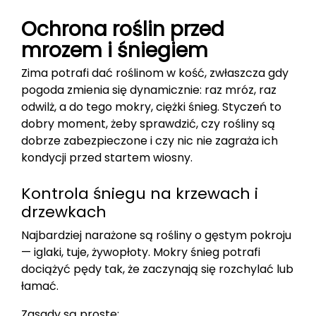
Ochrona roślin przed
mrozem i śniegiem
Zima potrafi dać roślinom w kość, zwłaszcza gdy
pogoda zmienia się dynamicznie: raz mróz, raz
odwilż, a do tego mokry, ciężki śnieg. Styczeń to
dobry moment, żeby sprawdzić, czy rośliny są
dobrze zabezpieczone i czy nic nie zagraża ich
kondycji przed startem wiosny.
Kontrola śniegu na krzewach i
drzewkach
Najbardziej narażone są rośliny o gęstym pokroju
— iglaki, tuje, żywopłoty. Mokry śnieg potrafi
dociążyć pędy tak, że zaczynają się rozchylać lub
łamać.
Zasady są proste: