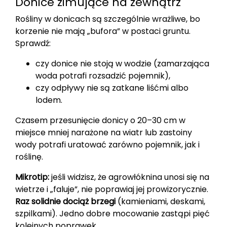
Donice zimujące na zewnątrz
Rośliny w donicach są szczególnie wrażliwe, bo
korzenie nie mają „bufora” w postaci gruntu.
Sprawdź:
czy donice nie stoją w wodzie (zamarzająca
woda potrafi rozsadzić pojemnik),
czy odpływy nie są zatkane liśćmi albo
lodem.
Czasem przesunięcie donicy o 20–30 cm w
miejsce mniej narażone na wiatr lub zastoiny
wody potrafi uratować zarówno pojemnik, jak i
roślinę.
Mikrotip:
jeśli widzisz, że agrowłóknina unosi się na
wietrze i „faluje”, nie poprawiaj jej prowizorycznie.
Raz solidnie dociąż brzegi
(kamieniami, deskami,
szpilkami). Jedno dobre mocowanie zastąpi pięć
kolejnych poprawek.