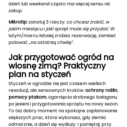
dzień lub weekend często ma więcej sensu niż
zakup.
Mikrotip:
zanotuj 3 rzeczy:
co chcesz zrobić
,
w
jakim miesiącu
i
jaki sprzęt może się przydać
. W
lutym/marcu łatwiej zrobisz rezerwację, zamiast
polować „na ostatnią chwilę”.
Jak przygotować ogród na
wiosnę zimą? Praktyczny
plan na styczeń
Styczeń w ogrodzie nie jest czasem wielkich
rewolucji, ale sensownych kroków:
ochrony roślin
,
pomocy ptakom
, ogarnięcia drobnego bałaganu
po jesieni i przygotowania sprzętu na nowy sezon.
To też dobry moment na spokojne zaplanowanie
większych prac, które wykonasz, gdy ziemia
odmarznie, a dzień się wydłuży. I pamiętaj: przy