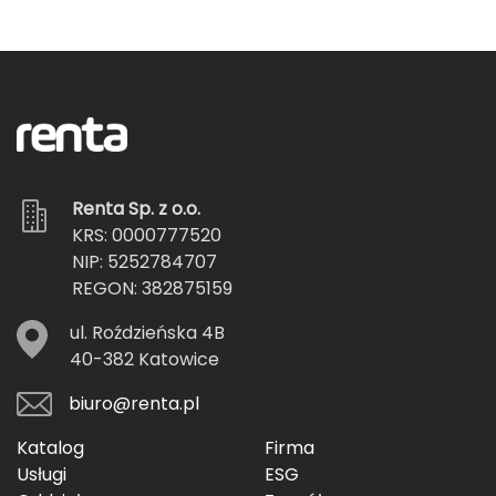
Renta Sp. z o.o.
KRS: 0000777520
NIP: 5252784707
REGON: 382875159
ul. Roździeńska 4B
40-382 Katowice
biuro@renta.pl
Katalog
Firma
Usługi
ESG