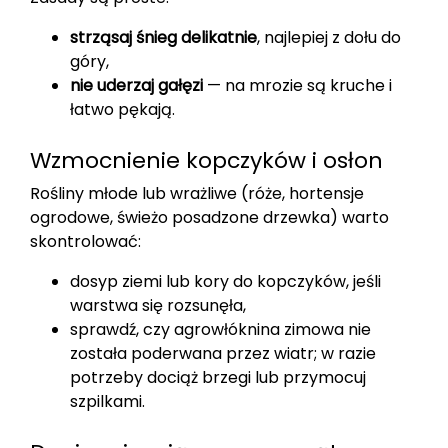
strząsaj śnieg delikatnie
, najlepiej z dołu do
góry,
nie uderzaj gałęzi
— na mrozie są kruche i
łatwo pękają.
Wzmocnienie kopczyków i osłon
Rośliny młode lub wrażliwe (róże, hortensje
ogrodowe, świeżo posadzone drzewka) warto
skontrolować:
dosyp ziemi lub kory do kopczyków, jeśli
warstwa się rozsunęła,
sprawdź, czy agrowłóknina zimowa nie
została poderwana przez wiatr; w razie
potrzeby dociąż brzegi lub przymocuj
szpilkami.