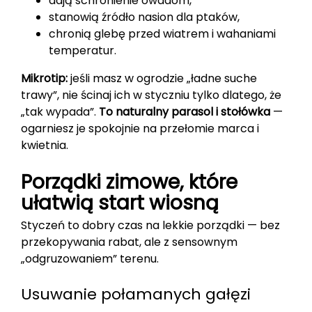
dają schronienie owadom,
stanowią źródło nasion dla ptaków,
chronią glebę przed wiatrem i wahaniami
temperatur.
Mikrotip:
jeśli masz w ogrodzie „ładne suche
trawy”, nie ścinaj ich w styczniu tylko dlatego, że
„tak wypada”.
To naturalny parasol i stołówka
—
ogarniesz je spokojnie na przełomie marca i
kwietnia.
Porządki zimowe, które
ułatwią start wiosną
Styczeń to dobry czas na lekkie porządki — bez
przekopywania rabat, ale z sensownym
„odgruzowaniem” terenu.
Usuwanie połamanych gałęzi